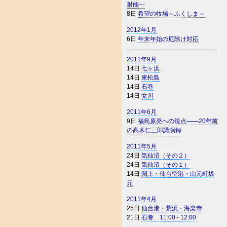
射能―
8日
希望の牧場～ふくしま～
2012年1月
6日
年末年始の厄除け対応
2011年9月
14日
七ヶ浜
14日
東松島
14日
石巻
14日
女川
2011年6月
9日
福島原発への視点――20年前
の高木仁三郎講演録
2011年5月
24日
気仙沼（その２）
24日
気仙沼（その１）
14日
閖上・仙台空港・山元町坂
元
2011年4月
25日
仙台港・荒浜・海楽寺
21日
石巻 11:00 - 12:00