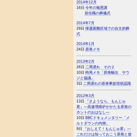
2014年12月
16日
今年の報恩講
前住職の葬儀式
2014年7月
29日
帰還困難区域での自主的葬
式
2014年1月
24日
原発メモ
2013年2月
26日
二周遅れ その２
10日
時局メモ「原発輸出 サウ
ジと協議」
3日
二周遅れの原発事故現状認識
2012年3月
13日
『さようなら、もんじゅ
君』―高速増殖炉がかたる原発の
ホントのおはなし―
10日
BBCドキュメンタリー「メ
ルトダウンの内側」
9日
『おしえて！もんじゅ君』―
これだけは知っておこう原発と放