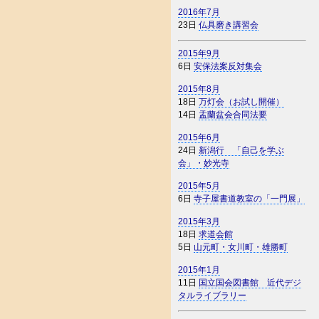
2016年7月
23日
仏具磨き講習会
2015年9月
6日
安保法案反対集会
2015年8月
18日
万灯会（お試し開催）
14日
盂蘭盆会合同法要
2015年6月
24日
新潟行 「自己を学ぶ
会」・妙光寺
2015年5月
6日
寺子屋書道教室の「一門展」
2015年3月
18日
求道会館
5日
山元町・女川町・雄勝町
2015年1月
11日
国立国会図書館 近代デジ
タルライブラリー