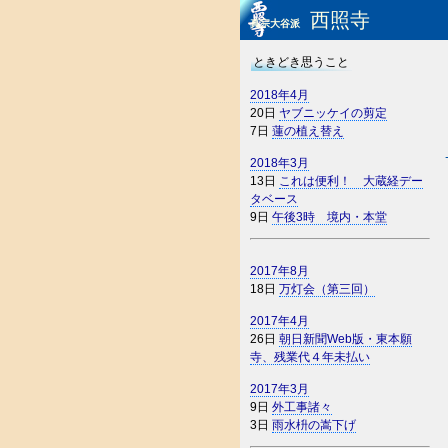
西照寺
真宗大谷派
ときどき思うこと
2018年4月
20日
ヤブニッケイの剪定
7日
蓮の植え替え
2018年3月
13日
これは便利！ 大蔵経デー
タベース
9日
午後3時 境内・本堂
2017年8月
18日
万灯会（第三回）
2017年4月
26日
朝日新聞Web版・東本願
寺、残業代４年未払い
2017年3月
9日
外工事諸々
3日
雨水枡の嵩下げ