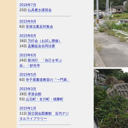
2016年7月
23日
仏具磨き講習会
2015年9月
6日
安保法案反対集会
2015年8月
18日
万灯会（お試し開催）
14日
盂蘭盆会合同法要
2015年6月
24日
新潟行 「自己を学ぶ
会」・妙光寺
2015年5月
6日
寺子屋書道教室の「一門展」
2015年3月
18日
求道会館
5日
山元町・女川町・雄勝町
2015年1月
11日
国立国会図書館 近代デジ
タルライブラリー