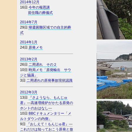
2014年12月
16日
今年の報恩講
前住職の葬儀式
2014年7月
29日
帰還困難区域での自主的葬
式
2014年1月
24日
原発メモ
2013年2月
26日
二周遅れ その２
10日
時局メモ「原発輸出 サウ
ジと協議」
3日
二周遅れの原発事故現状認識
2012年3月
13日
『さようなら、もんじゅ
君』―高速増殖炉がかたる原発の
ホントのおはなし―
10日
BBCドキュメンタリー「メ
ルトダウンの内側」
9日
『おしえて！もんじゅ君』―
これだけは知っておこう原発と放