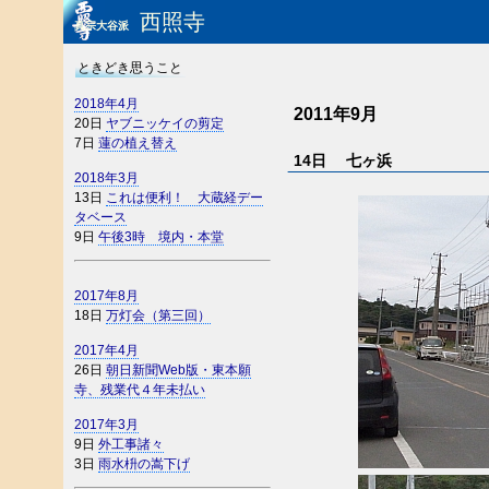
西照寺
真宗大谷派
ときどき思うこと
2018年4月
2011年9月
20日
ヤブニッケイの剪定
7日
蓮の植え替え
14日 七ヶ浜
2018年3月
13日
これは便利！ 大蔵経デー
タベース
9日
午後3時 境内・本堂
2017年8月
18日
万灯会（第三回）
2017年4月
26日
朝日新聞Web版・東本願
寺、残業代４年未払い
2017年3月
9日
外工事諸々
3日
雨水枡の嵩下げ