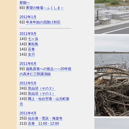
射能―
8日
希望の牧場～ふくしま～
2012年1月
6日
年末年始の厄除け対応
2011年9月
14日
七ヶ浜
14日
東松島
14日
石巻
14日
女川
2011年6月
9日
福島原発への視点――20年前
の高木仁三郎講演録
2011年5月
24日
気仙沼（その２）
24日
気仙沼（その１）
14日
閖上・仙台空港・山元町坂
元
2011年4月
25日
仙台港・荒浜・海楽寺
21日
石巻 11:00 - 12:00