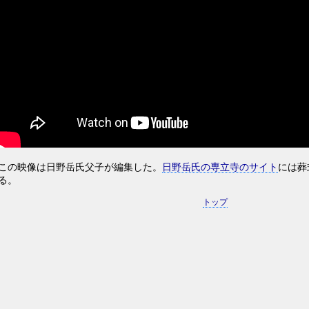
この映像は日野岳氏父子が編集した。
日野岳氏の専立寺のサイト
には葬
る。
トップ