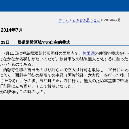
ホーム
>
ときどき思うこと
> 2014年7月
2014年7月
29日 帰還困難区域での自主的葬式
7月11日に福島県双葉郡富岡町の西願寺で、
無限洞
の仲間で葬式を行
はなかなか名状しがたいのだが、原発事故の結果無人と化するに至った
いったものである。
西願寺住職の吉田氏の取り計らいで立入り許可を取得し、10日にいわ
に入り、西願寺門徒の墓所での申経（阿弥陀経・六方段）を行った後、
（正信偈）。その後、浪江町の正西寺に行く。無人のため本堂前で申経
町別院に立ち寄り、そこで解散となった。
次の映像はこの時のもの。