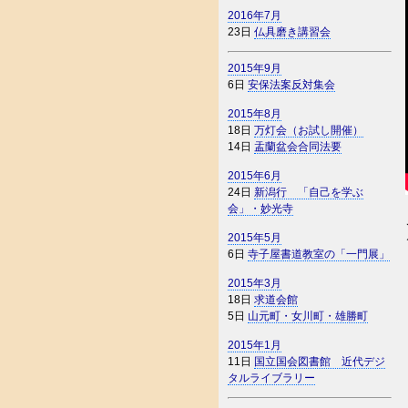
2016年7月
23日
仏具磨き講習会
2015年9月
6日
安保法案反対集会
2015年8月
18日
万灯会（お試し開催）
14日
盂蘭盆会合同法要
2015年6月
24日
新潟行 「自己を学ぶ
会」・妙光寺
2015年5月
6日
寺子屋書道教室の「一門展」
2015年3月
18日
求道会館
5日
山元町・女川町・雄勝町
2015年1月
11日
国立国会図書館 近代デジ
タルライブラリー