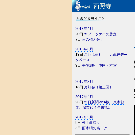
西照寺
真宗大谷派
ときどき思うこと
2018年4月
20日
ヤブニッケイの剪定
7日
蓮の植え替え
2018年3月
13日
これは便利！ 大蔵経デー
タベース
9日
午後3時 境内・本堂
2017年8月
18日
万灯会（第三回）
2017年4月
26日
朝日新聞Web版・東本願
寺、残業代４年未払い
2017年3月
9日
外工事諸々
3日
雨水枡の嵩下げ