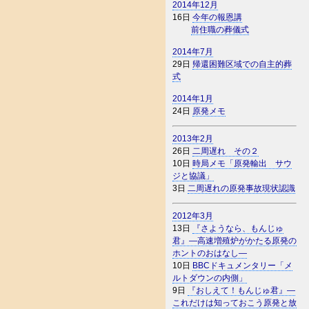
2014年12月
16日
今年の報恩講
前住職の葬儀式
2014年7月
29日
帰還困難区域での自主的葬
式
2014年1月
24日
原発メモ
2013年2月
26日
二周遅れ その２
10日
時局メモ「原発輸出 サウ
ジと協議」
3日
二周遅れの原発事故現状認識
2012年3月
13日
『さようなら、もんじゅ
君』―高速増殖炉がかたる原発の
ホントのおはなし―
10日
BBCドキュメンタリー「メ
ルトダウンの内側」
9日
『おしえて！もんじゅ君』―
これだけは知っておこう原発と放