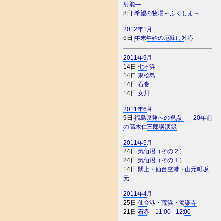
射能―
8日
希望の牧場～ふくしま～
2012年1月
6日
年末年始の厄除け対応
2011年9月
14日
七ヶ浜
14日
東松島
14日
石巻
14日
女川
2011年6月
9日
福島原発への視点――20年前
の高木仁三郎講演録
2011年5月
24日
気仙沼（その２）
24日
気仙沼（その１）
14日
閖上・仙台空港・山元町坂
元
2011年4月
25日
仙台港・荒浜・海楽寺
21日
石巻 11:00 - 12:00