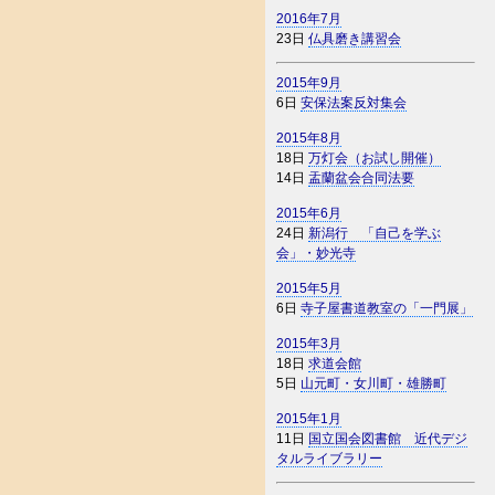
2016年7月
23日
仏具磨き講習会
2015年9月
6日
安保法案反対集会
2015年8月
18日
万灯会（お試し開催）
14日
盂蘭盆会合同法要
2015年6月
24日
新潟行 「自己を学ぶ
会」・妙光寺
2015年5月
6日
寺子屋書道教室の「一門展」
2015年3月
18日
求道会館
5日
山元町・女川町・雄勝町
2015年1月
11日
国立国会図書館 近代デジ
タルライブラリー