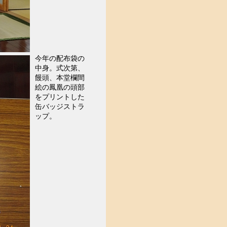
今年の配布袋の
中身。式次第、
饅頭、本堂欄間
絵の鳳凰の頭部
をプリントした
缶バッジストラ
ップ。