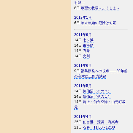
射能―
8日
希望の牧場～ふくしま～
2012年1月
6日
年末年始の厄除け対応
2011年9月
14日
七ヶ浜
14日
東松島
14日
石巻
14日
女川
2011年6月
9日
福島原発への視点――20年前
の高木仁三郎講演録
2011年5月
24日
気仙沼（その２）
24日
気仙沼（その１）
14日
閖上・仙台空港・山元町坂
元
2011年4月
25日
仙台港・荒浜・海楽寺
21日
石巻 11:00 - 12:00