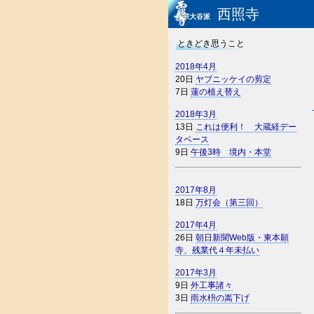
西照寺
真宗大谷派
ときどき思うこと
2018年4月
20日
ヤブニッケイの剪定
7日
蓮の植え替え
2018年3月
13日
これは便利！ 大蔵経デー
タベース
9日
午後3時 境内・本堂
2017年8月
18日
万灯会（第三回）
2017年4月
26日
朝日新聞Web版・東本願
寺、残業代４年未払い
2017年3月
9日
外工事諸々
3日
雨水枡の嵩下げ