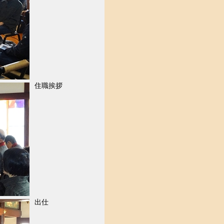
住職挨拶
出仕