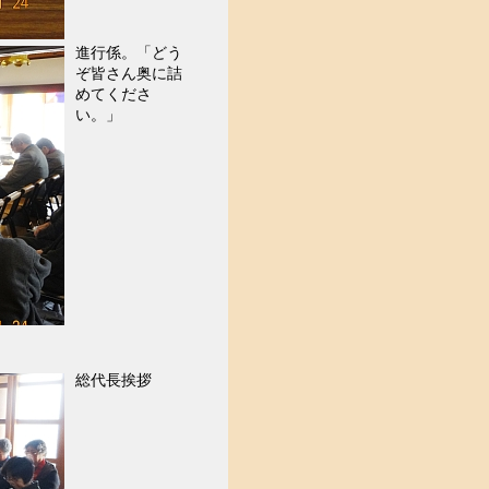
進行係。「どう
ぞ皆さん奥に詰
めてくださ
い。」
総代長挨拶