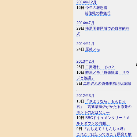
2014年12月
16日
今年の報恩講
前住職の葬儀式
2014年7月
29日
帰還困難区域での自主的葬
式
2014年1月
24日
原発メモ
2013年2月
26日
二周遅れ その２
10日
時局メモ「原発輸出 サウ
ジと協議」
3日
二周遅れの原発事故現状認識
2012年3月
13日
『さようなら、もんじゅ
君』―高速増殖炉がかたる原発の
ホントのおはなし―
10日
BBCドキュメンタリー「メ
ルトダウンの内側」
9日
『おしえて！もんじゅ君』―
これだけは知っておこう原発と放